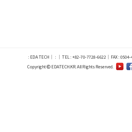
:
EDA TECH
:
TEL
:
+82-70-7728-6622
FAX
:
0504-
Copyright
EDATECH.KR.
All Rights Reserved.